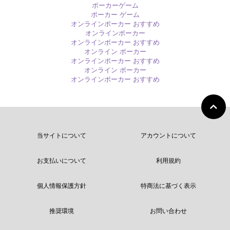
ポーカーゲーム
ポーカー ゲーム
オンラインポーカー おすすめ
オンラインポーカー
オンラインポーカー おすすめ
オンライン ポーカー
オンラインポーカー おすすめ
オンライン ポーカー
オンラインポーカー おすすめ
当サイトについて
アカウントについて
お支払いについて
利用規約
個人情報保護方針
特商法に基づく表示
推奨環境
お問い合わせ