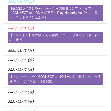
2021/03/13 (土)
【生配信ライブ】Brand New Vibe 無観客ワンマンライブ
「CONNECT to LION 〜町田The Play House編 Vol.9〜」（別
日、ネットサイン会あり）
2021/03/14 (日)
【インストア】道の駅 ららん藤岡 ミニライブ＆サイン会（群
馬・藤岡）
2021/03/15 (月)
2021/03/16 (火)
2021/03/17 (水)
【ネットサイン会】CONNECT to LION Vol.9 ～3/13（土）公演
分 ネットサイン会〜（生配信）
2021/03/18 (木)
2021/03/19 (金)