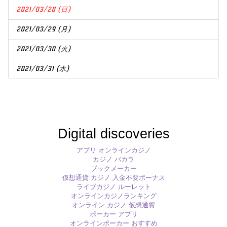
2021/03/28 (日)
2021/03/29 (月)
2021/03/30 (火)
2021/03/31 (水)
Digital discoveries
アプリ オンラインカジノ
カジノ バカラ
ブックメーカー
仮想通貨 カジノ 入金不要ボーナス
ライブカジノ ルーレット
オンラインカジノランキング
オンライン カジノ 仮想通貨
ポーカー アプリ
オンラインポーカー おすすめ