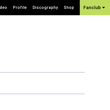
カジノ 出金早い
Fanclub
ideo
Profile
Discography
Shop