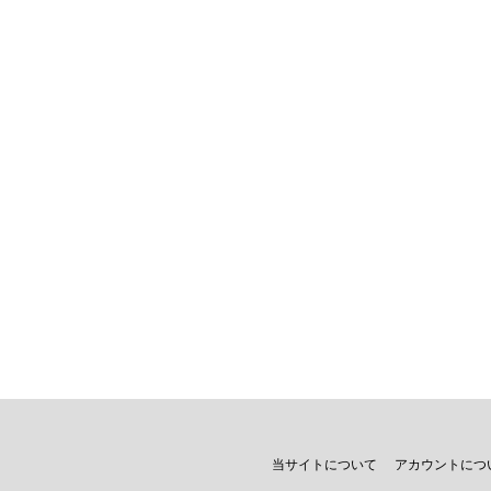
当サイトについて
アカウントにつ