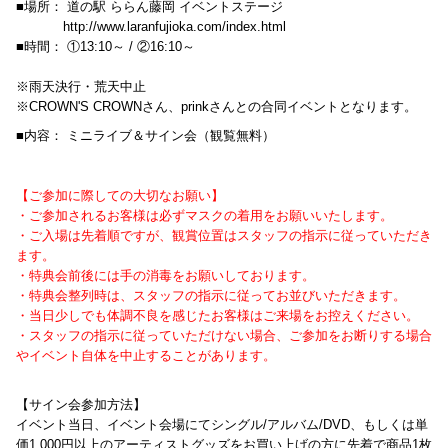
■場所： 道の駅 ららん藤岡 イベントステージ
http://www.laranfujioka.com/index.html
■時間： ①13:10～ / ②16:10～
※雨天決行・荒天中止
※CROWN'S CROWNさん、prinkさんとの合同イベントとなります。
■内容： ミニライブ＆サイン会（観覧無料）
【ご参加に際しての大切なお願い】
・ご参加されるお客様は必ずマスクの着用をお願いいたします。
・ご入場は先着順ですが、観賞位置はスタッフの指示に従っていただき
ます。
・特典会前後には手の消毒をお願いしております。
・特典会整列時は、スタッフの指示に従ってお並びいただきます。
・当日少しでも体調不良を感じたお客様はご来場をお控えください。
・スタッフの指示に従っていただけない場合、ご参加をお断りする場合
やイベント自体を中止することがあります。
【サイン会参加方法】
イベント当日、イベント会場にてシングル/アルバム/DVD、もしくは単
価1,000円以上のアーティストグッズをお
買い上げの方に先着で商品1枚