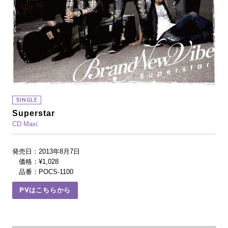
SINGLE
Superstar
CD Maxi
発売日：2013年8月7日
価格：¥1,028
品番：POCS-1100
PVはこちらから