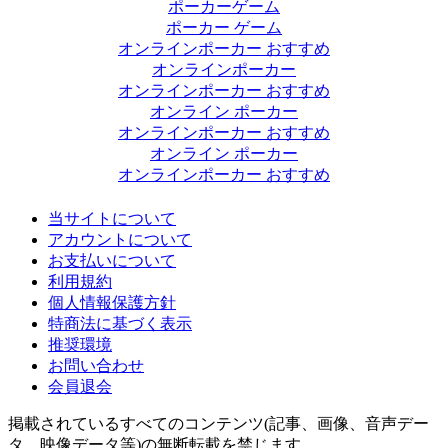
ポーカーゲーム
ポーカー ゲーム
オンラインポーカー おすすめ
オンラインポーカー
オンラインポーカー おすすめ
オンライン ポーカー
オンラインポーカー おすすめ
オンライン ポーカー
オンラインポーカー おすすめ
当サイトについて
アカウントについて
お支払いについて
利用規約
個人情報保護方針
特商法に基づく表示
推奨環境
お問い合わせ
会員退会
掲載されているすべてのコンテンツ(記事、画像、音声デー
タ、映像データ等)の無断転載を禁じます。