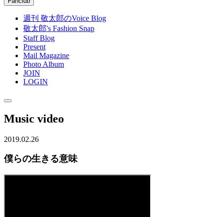
Fanclub
週刊 敬太郎のVoice Blog
敬太郎's Fashion Snap
Staff Blog
Present
Mail Magazine
Photo Album
JOIN
LOGIN
Music video
2019.02.26
僕らの生きる意味