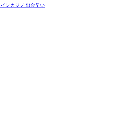
インカジノ 出金早い