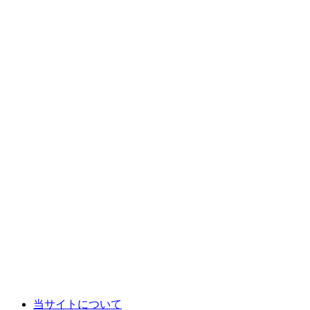
当サイトについて