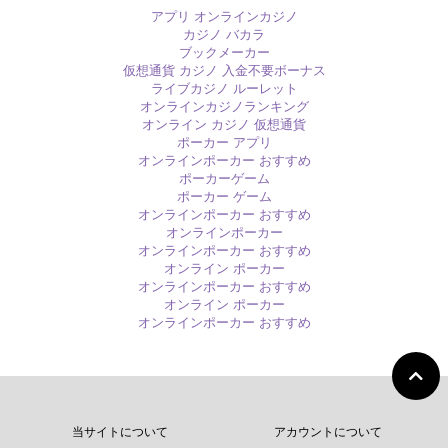
アプリ オンラインカジノ
カジノ バカラ
ブックメーカー
仮想通貨 カジノ 入金不要ボーナス
ライブカジノ ルーレット
オンラインカジノランキング
オンライン カジノ 仮想通貨
ポーカー アプリ
オンラインポーカー おすすめ
ポーカーゲーム
ポーカー ゲーム
オンラインポーカー おすすめ
オンラインポーカー
オンラインポーカー おすすめ
オンライン ポーカー
オンラインポーカー おすすめ
オンライン ポーカー
オンラインポーカー おすすめ
当サイトについて
アカウントについて