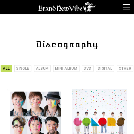
ライブ カジノ
ライブカジノ
オンカジ スロット
本人確認不要カジ
ノ
オンラインカジノ 出金早い
Discography
ALL
SINGLE
ALBUM
MINI ALBUM
DVD
DIGITAL
OTHER