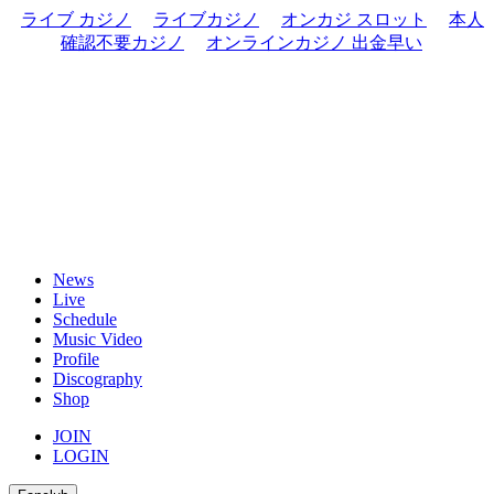
ライブ カジノ
ライブカジノ
オンカジ スロット
本人
確認不要カジノ
オンラインカジノ 出金早い
News
Live
Schedule
Music Video
Profile
Discography
Shop
JOIN
LOGIN