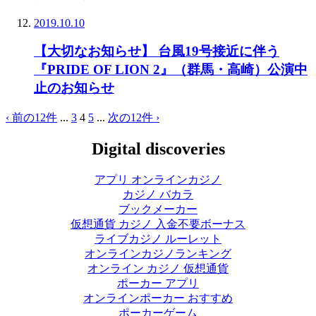
2019.10.10
【大切なお知らせ】 台風19号接近に伴う
『PRIDE OF LION 2』（群馬・高崎）公演中
止のお知らせ
‹ 前の12件
...
3
4
5
...
次の12件 ›
Digital discoveries
アプリ オンラインカジノ
カジノ バカラ
ブックメーカー
仮想通貨 カジノ 入金不要ボーナス
ライブカジノ ルーレット
オンラインカジノランキング
オンライン カジノ 仮想通貨
ポーカー アプリ
オンラインポーカー おすすめ
ポーカーゲーム