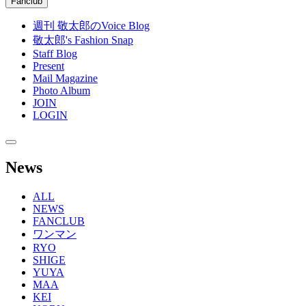
Fanclub
週刊 敬太郎のVoice Blog
敬太郎's Fashion Snap
Staff Blog
Present
Mail Magazine
Photo Album
JOIN
LOGIN
News
ALL
NEWS
FANCLUB
ワンマン
RYO
SHIGE
YUYA
MAA
KEI