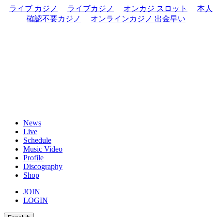
ライブ カジノ
ライブカジノ
オンカジ スロット
本人
確認不要カジノ
オンラインカジノ 出金早い
News
Live
Schedule
Music Video
Profile
Discography
Shop
JOIN
LOGIN