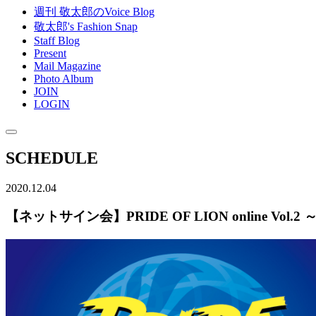
週刊 敬太郎のVoice Blog
敬太郎's Fashion Snap
Staff Blog
Present
Mail Magazine
Photo Album
JOIN
LOGIN
SCHEDULE
2020.12.04
【ネットサイン会】PRIDE OF LION online Vol