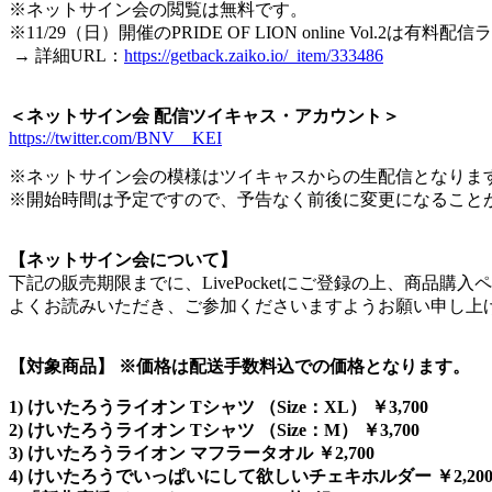
※ネットサイン会の閲覧は無料です。
※11/29（日）開催のPRIDE OF LION online Vol.2は有
→ 詳細URL：
https://getback.zaiko.io/_item/333486
＜ネットサイン会 配信ツイキャス・アカウント＞
https://twitter.com/BNV__KEI
※ネットサイン会の模様はツイキャスからの生配信となりま
※開始時間は予定ですので、予告なく前後に変更になること
【ネットサイン会について】
下記の販売期限までに、LivePocketにご登録の上、商
よくお読みいただき、ご参加くださいますようお願い申し上
【対象商品】 ※価格は配送手数料込での価格となります。
1) けいたろうライオン Tシャツ （Size：XL） ￥3,700
2) けいたろうライオン Tシャツ （Size：M） ￥3,700
3) けいたろうライオン マフラータオル ￥2,700
4) けいたろうでいっぱいにして欲しいチェキホルダー ￥2,20