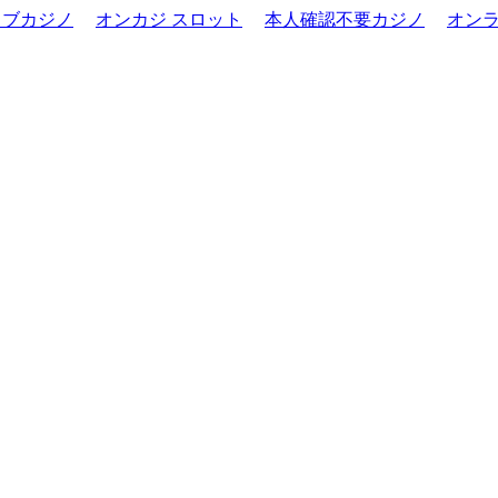
イブカジノ
オンカジ スロット
本人確認不要カジノ
オンラ