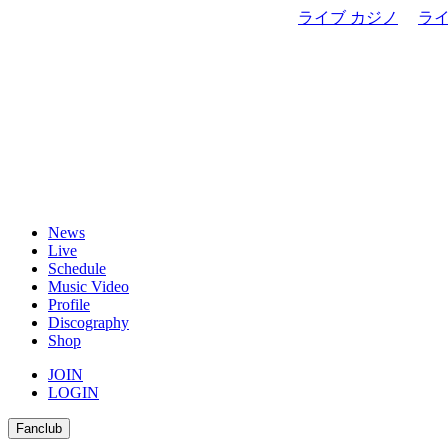
ライブ カジノ
ラ
News
Live
Schedule
Music Video
Profile
Discography
Shop
JOIN
LOGIN
Fanclub