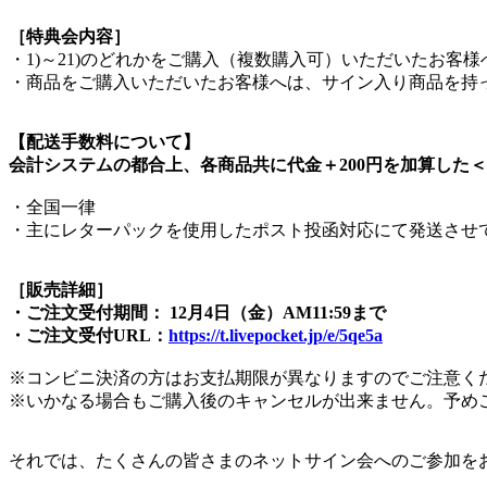
［特典会内容］
・1)～21)のどれかをご購入（複数購入可）いただいたお
・商品をご購入いただいたお客様へは、サイン入り商品を持った
【配送手数料について】
会計システムの都合上、各商品共に代金＋200円を加算した
・全国一律
・主にレターパックを使用したポスト投函対応にて発送させ
［販売詳細］
・ご注文受付期間： 12月4日（金）AM11:59まで
・ご注文受付URL：
https://t.livepocket.jp/e/5qe5a
※コンビニ決済の方はお支払期限が異なりますのでご注意く
※いかなる場合もご購入後のキャンセルが出来ません。予め
それでは、たくさんの皆さまのネットサイン会へのご参加を