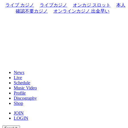
ライブ カジノ
ライブカジノ
オンカジ スロット
本人
確認不要カジノ
オンラインカジノ 出金早い
News
Live
Schedule
Music Video
Profile
Discography
Shop
JOIN
LOGIN