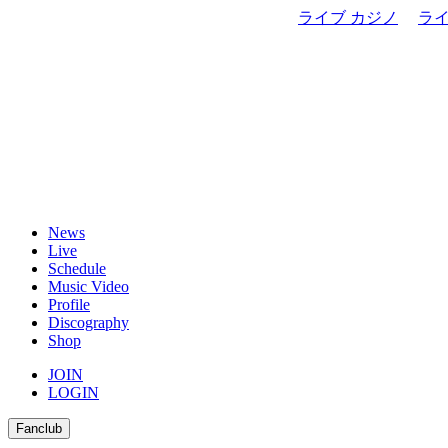
ライブ カジノ
ラ
News
Live
Schedule
Music Video
Profile
Discography
Shop
JOIN
LOGIN
Fanclub