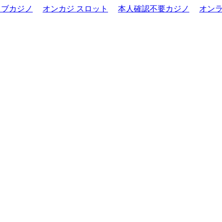
イブカジノ
オンカジ スロット
本人確認不要カジノ
オンラ