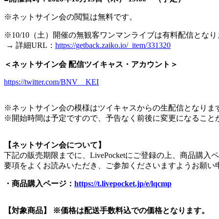
※ネットサイン会の閲覧は無料です。
※10/10（土）開催の無観客ワンマンライブは有料配信となり
→ 詳細URL：
https://getback.zaiko.io/_item/331320
＜ネットサイン会 配信ツイキャス・アカウント＞
https://twitter.com/BNV__KEI
※ネットサイン会の模様はツイキャスからの生配信となりま
※開始時間は予定ですので、予告なく前後に変更になること
【ネットサイン会について】
下記の販売期限までに、LivePocketにご登録の上、商
要項をよくお読みいただき、ご参加くださいますようお願い
・商品購入ページ：
https://t.livepocket.jp/e/lqcmp
【対象商品】 ※価格は配送手数料込での価格となります。