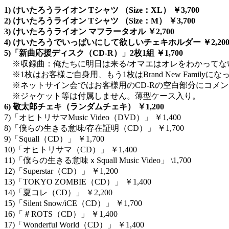
1) けいたろうライオン Tシャツ （Size：XL） ￥3,700
2) けいたろうライオン Tシャツ （Size：M） ￥3,700
3) けいたろうライオン マフラータオル ￥2,700
4) けいたろうでいっぱいにして欲しいチェキホルダー ￥2,20
5)「新曲応援ディスク（CD-R）」2枚1組 ￥1,700
※収録曲：俺たちに明日は来る/オマエはオレをわかってない。/
※1枚はお客様ご自身用、もう1枚はBrand New Fami
※ネットサイン会ではお客様用のCD-Rの空白部分にコメ
※ジャケット等は付属しません。薄型ケース入り。
6) 敬太郎チェキ（ランダムチェキ） ￥1,200
7)「オヒトリサマMusic Video（DVD）」 ￥1,400
8)「僕らの生きる意味/存在証明（CD）」 ￥1,700
9)「Squall（CD）」 ￥1,700
10)「オヒトリサマ（CD）」 ￥1,400
11)「僕らの生きる意味ｘSquall Music Video」 \1,700
12)「Superstar（CD）」 ￥1,200
13)「TOKYO ZOMBIE（CD）」 ￥1,400
14)「夏コレ（CD）」 ￥2,200
15)「Silent Snow/iCE（CD）」 ￥1,700
16)「＃ROTS（CD）」 ￥1,400
17)「Wonderful World（CD）」 ￥1,400