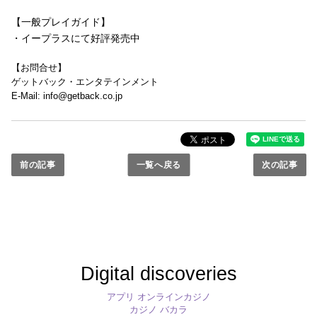
【一般プレイガイド】
・イープラスにて好評発売中
【お問合せ】
ゲットバック・エンタテインメント
E-Mail:
info@getback.co.jp
前の記事
一覧へ戻る
次の記事
Digital discoveries
アプリ オンラインカジノ
カジノ バカラ